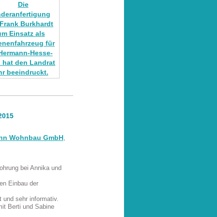
2015
mann Wohnbau GmbH
,
bohrung bei Annika und
den Einbau der
und sehr informativ.
it Berti und Sabine