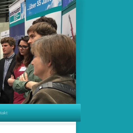
!
takt