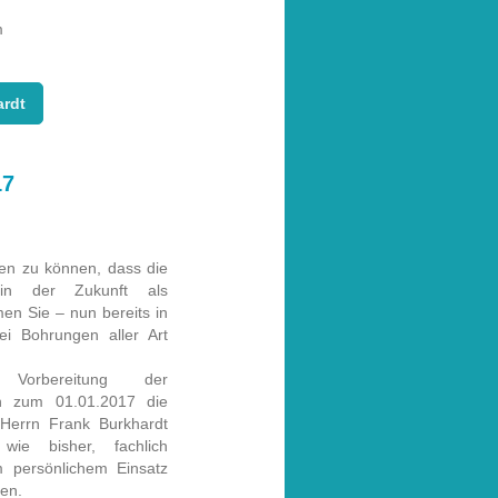
m
rdt
17
len zu können, dass die
 in der Zukunft als
en Sie – nun bereits in
ei Bohrungen aller Art
orbereitung der
n zum 01.01.2017 die
Herrn Frank Burkhardt
wie bisher, fachlich
 persönlichem Einsatz
en.