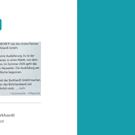
rkhardt
tl