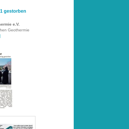
21 gestorben
ermie e.V.
nahen Geothermie
]